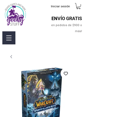
Iniciar sesión
EN
VÍO GRATIS
en pedidos de $900 o
más!