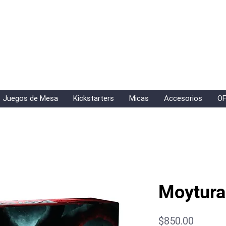
Juegos de Mesa
Kickstarters
Micas
Accesorios
OF
Moytura
Precio
$850.00