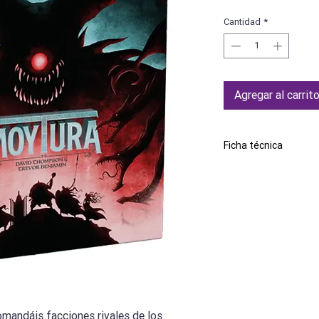
Cantidad
*
Agregar al carrit
Ficha técnica
Marca
Número de jugadores
Edad mínima recome
Idioma
mandáis facciones rivales de los