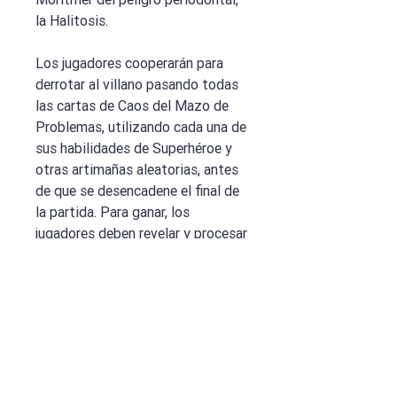
la Halitosis.
Los jugadores cooperarán para
derrotar al villano pasando todas
las cartas de Caos del Mazo de
Problemas, utilizando cada una de
sus habilidades de Superhéroe y
otras artimañas aleatorias, antes
de que se desencadene el final de
la partida. Para ganar, los
jugadores deben revelar y procesar
todas las cartas de Caos del
Mazo de Problemas sin que el
Contador Regional de Pánico
llegue o exceda 27.
Ficha técnica