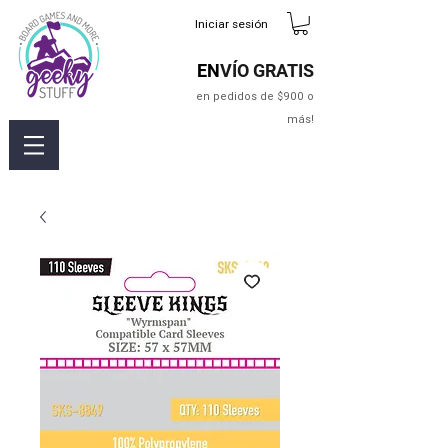
Iniciar sesión
EN
VÍO GRATIS
en pedidos de $900 o
más!