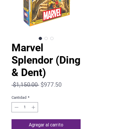
Marvel
Splendor (Ding
& Dent)
Precio
Precio
 $1,150.00 
$977.50
de
Cantidad
*
oferta
Agregar al carrito