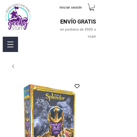
Iniciar sesión
EN
VÍO GRATIS
en pedidos de $900 o
más!