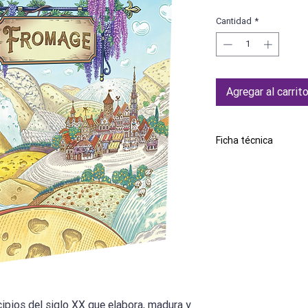
Cantidad
*
Agregar al carrit
Ficha técnica
Marca
Número de jugadores
Edad mínima recome
Idioma
cipios del siglo XX que elabora, madura y