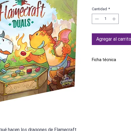
Cantidad
*
Agregar al carrit
Ficha técnica
Marca
Número de jugadores
Edad mínima recome
Idioma
qué hacen los dragones de Flamecraft