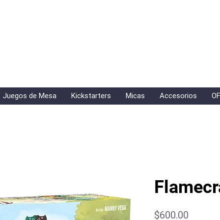
Juegos de Mesa
Kickstarters
Micas
Accesorios
OF
Flamecr
Precio
$600.00