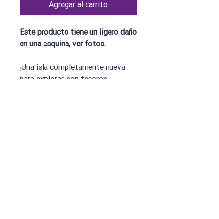
Agregar al carrito
Este producto tiene un ligero daño
en una esquina, ver fotos.
¡Una isla completamente nueva
para explorar, con tesoros
especiales y bolas de cañones
cayendo!
Ficha técnica
Esta es una expansión. Requiere el juego
base.
Servicio al Cliente
Términos y Condiciones
Nosotros
Aviso de Privacidad
Métodos de Pago
Política de Devoluciones
Pedidos Especiales
Política de Envíos
Contacto
Preguntas