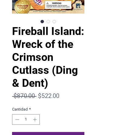
Fireball Island:
Wreck of the
Crimson
Cutlass (Ding
& Dent)
Precio
Precio
 $870.00 
$522.00
de
Cantidad
*
oferta