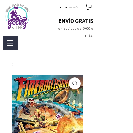
Iniciar sesión
EN
VÍO GRATIS
en pedidos de $900 o
más!