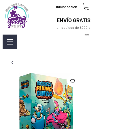
Iniciar sesión
EN
VÍO GRATIS
en pedidos de $900 o
más!