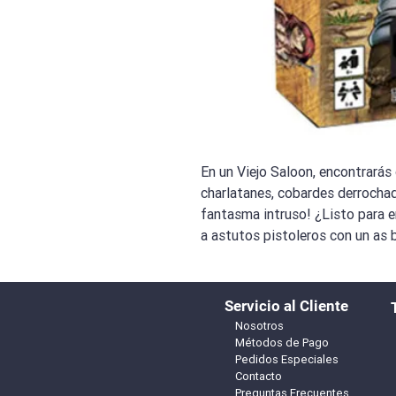
En un Viejo Saloon, encontrarás
charlatanes, cobardes derrochado
fantasma intruso! ¿Listo para e
a astutos pistoleros con un as 
Servicio al Cliente
Nosotros
Métodos de Pago
Pedidos Especiales
Contacto
Preguntas Frecuentes