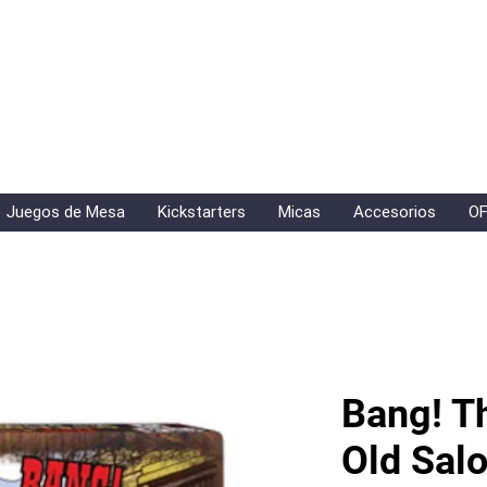
Juegos de Mesa
Kickstarters
Micas
Accesorios
OF
Bang! T
Old Sal